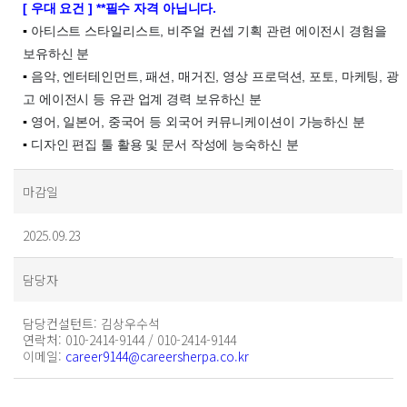
[ 우대 요건 ] **필수 자격 아닙니다.
▪
아티스트 스타일리스트, 비주얼 컨셉 기획 관련 에이전시 경험을
보유하신 분
▪
음악, 엔터테인먼트, 패션, 매거진, 영상 프로덕션, 포토, 마케팅, 광
고 에이전시 등 유관 업계 경력 보유하신 분
▪
영어, 일본어, 중국어 등 외국어 커뮤니케이션이 가능하신 분
▪
디자인 편집 툴 활용 및 문서 작성에 능숙하신 분
마감일
2025.09.23
담당자
담당컨설턴트
: 김상우수석
연락처
: 010-2414-9144 / 010-2414-9144
이메일
:
career9144@careersherpa.co.kr