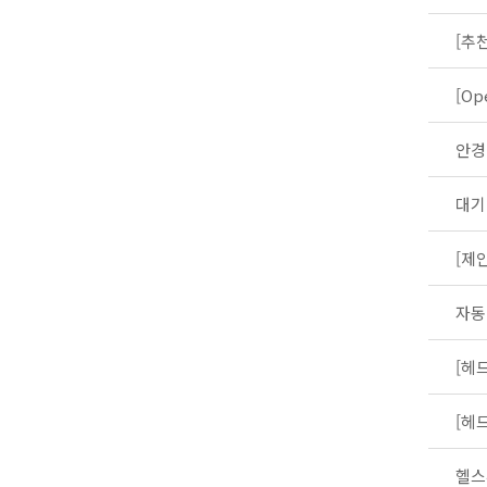
안경
대기
헬스