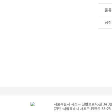
물류
상장
처음
서울특별시 서초구 신반포로45길 34 J빌딩 4층
(지번)서울특별시 서초구 잠원동 35-25 