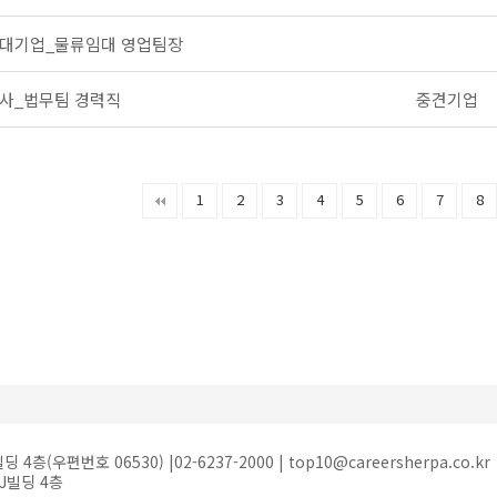
대기업_물류임대 영업팀장
사_법무팀 경력직
중견기업
다음
맨끝
1
2
3
4
5
6
7
8
(우편번호 06530) |02-6237-2000 | top10@careersherpa.co.kr
J빌딩 4층