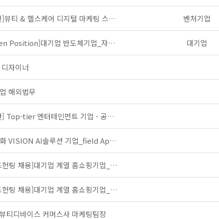
[추천]뷰티 & 헬스케어 디지털 마케팅 스타트업_온라인 마케팅 매체 운영 / 퍼포먼스마케팅 성과 분석 경력 …
벤처기업
[Open Position]대기업 반도체기업_자금/공시 경력 채용 안내
대기업
 디자이너
업 해외법무
[제안] Top-tier 엔터테인먼트 기업 - 공연 기획 담당자
자동화 VISION AI솔루션 기업_field Application Engineer 채용안내
[헤드헌팅 채용]대기업 계열 홈쇼핑기업_개인화 플랫폼 기획 담당 경력 채용
[헤드헌팅 채용]대기업 계열 홈쇼핑기업_Data Scientist 경력 채용
뷰티디바이스 커머스사 마케팅팀장