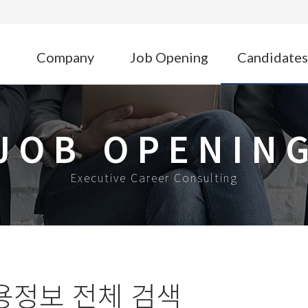
Company
Job Opening
Candidates
JOB OPENIN
Executive Career Consulting
용정보 전체 검색