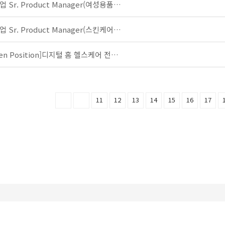
대기업 Sr. Product Manager(여성용품부문)
대기업 Sr. Product Manager(스킨케어마케팅)
[Open Position]디지털 홈 헬스케어 전문기업_분광기 개발자 채용 안내
다음
맨끝
11
12
13
14
15
16
17