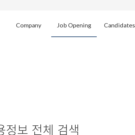
Company
Job Opening
Candidates
JOB OPENIN
Executive Career Consulting
용정보 전체 검색