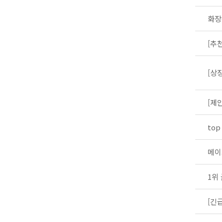
화장
to