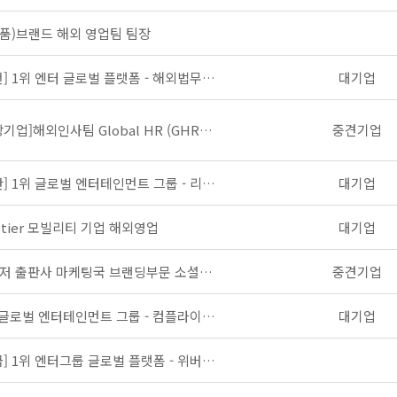
품)브랜드 해외 영업팀 팀장
[추천] 1위 엔터 글로벌 플랫폼 - 해외법무팀장
대기업
[상장기업]해외인사팀 Global HR (GHR) (4명)
중견기업
[제안] 1위 글로벌 엔터테인먼트 그룹 - 리더십지원
대기업
p tier 모빌리티 기업 해외영업
대기업
메이저 출판사 마케팅국 브랜딩부문 소셜미디어팀 팀장급 채용
중견기업
1위 글로벌 엔터테인먼트 그룹 - 컴플라이언스
대기업
[긴급] 1위 엔터그룹 글로벌 플랫폼 - 위버스 서비스 기획 (4명 채용)